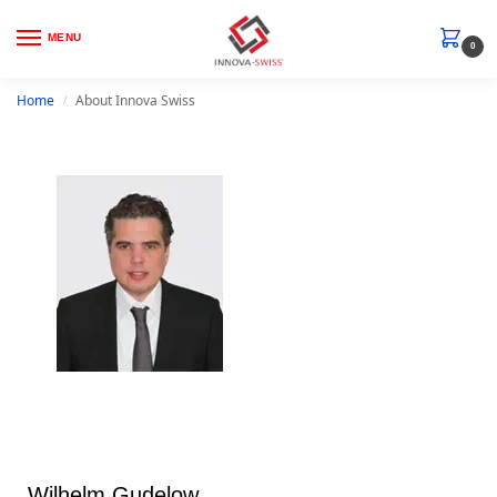
MENU
0
Home
About Innova Swiss
/
Wilhelm Gudelow