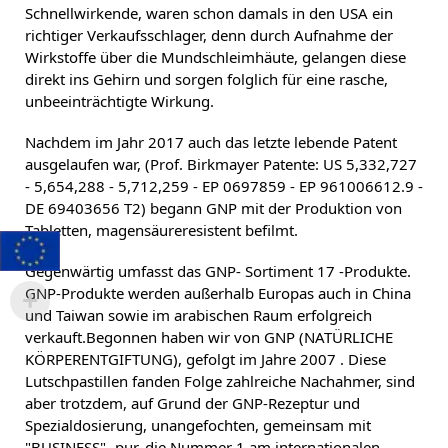
Schnellwirkende, waren schon damals in den USA ein
richtiger Verkaufsschlager, denn durch Aufnahme der
Wirkstoffe über die Mundschleimhäute, gelangen diese
direkt ins Gehirn und sorgen folglich für eine rasche,
unbeeinträchtigte Wirkung.
Nachdem im Jahr 2017 auch das letzte lebende Patent
ausgelaufen war, (Prof. Birkmayer Patente: US 5,332,727
- 5,654,288 - 5,712,259 - EP 0697859 - EP 961006612.9 -
DE 69403656 T2) begann GNP mit der Produktion von
Tabletten, magensäureresistent befilmt.
Gegenwärtig umfasst das GNP- Sortiment 17 -Produkte.
GNP-Produkte werden außerhalb Europas auch in China
und Taiwan sowie im arabischen Raum erfolgreich
verkauft.Begonnen haben wir von GNP (NATÜRLICHE
KÖRPERENTGIFTUNG), gefolgt im Jahre 2007 . Diese
Lutschpastillen fanden Folge zahlreiche Nachahmer, sind
aber trotzdem, auf Grund der GNP-Rezeptur und
Spezialdosierung, unangefochten, gemeinsam mit
"BUSINESS"- pur, die Nummer 1 am internationalen