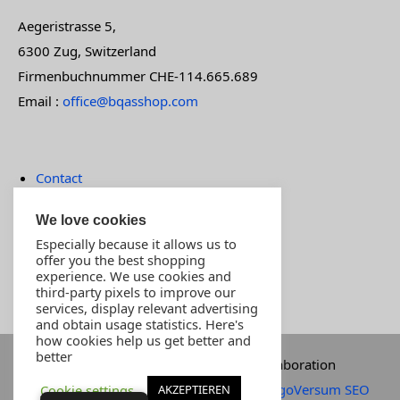
Aegeristrasse 5,
6300 Zug, Switzerland
Firmenbuchnummer CHE-114.665.689
Email :
office@bqasshop.com
Contact
Terms of payment
We love cookies
Imprint
Especially because it allows us to
MOST POPULAR PRODUCTS
offer you the best shopping
experience. We use cookies and
Customer support
third-party pixels to improve our
Store
services, display relevant advertising
and obtain usage statistics. Here's
how cookies help us get better and
better
Commissioned by INNOVA SWISS in a collaboration
between D4 visions Diego Mutinelli &
MingoVersum SEO
Cookie settings
AKZEPTIEREN