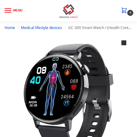
MENU
0
Home
Medical lifestyle devices
GC-300 Smart Watch / (Health Control Watch) latest model 2023
/
/