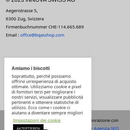
Aegeristrasse 5,
6300 Zug, Svizzera
Firmenbuchnummer CHE-114.665.689
Email :
office@bqasshop.com
Contattateci
Condizioni di pagamento
Amiamo i biscotti
Soprattutto, perché possiamo
Impronta
offrirvi un'esperienza di acquisto
Il mio account
ottimale. Utilizziamo cookie e pixel
di fornitori terzi per migliorare i
Assistenza clienti
nostri servizi, visualizzare pubblicità
Negozio
pertinenti e ottenere statistiche di
utilizzo. Ecco come i cookie ci
aiutano a diventare sempre migliori
Impostazioni dei cookie
Commissionato da INNOVA SWISS in collaborazione con
D4 visions Diego Mutinelli &
MingoVersum Agenzia SEO
AKZEPTIEREN